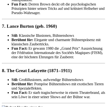
Fun Fact:
Derren Brown deckt oft die psychologischen
Prinzipien hinter seinen Tricks auf und kritisiert Hellseher und
Pseudo-Wahrsager.
7.
Lance Burton (geb. 1960)
Stil:
Klassische Illusionen, Bühnenshows
Berühmt für:
Elegante und charmante Bühnenpräsenz mit
klassischen Zaubertricks.
Fun Fact:
Er gewann 1980 die „Grand Prix“ Auszeichnung
der Fédération Internationale des Sociétés Magiques (FISM),
eine der höchsten Ehrungen für Zauberer.
8.
The Great Lafayette (1871–1911)
Stil:
Großillusionen, aufwendige Bühnenshows
Berühmt für:
Pompöse Bühnenshows mit exotischen Tieren
und Spezialeffekten.
Fun Fact:
Er starb tragischerweise in einem Theaterbrand, als
sein Löwe in einer seiner Shows auf der Bühne war.