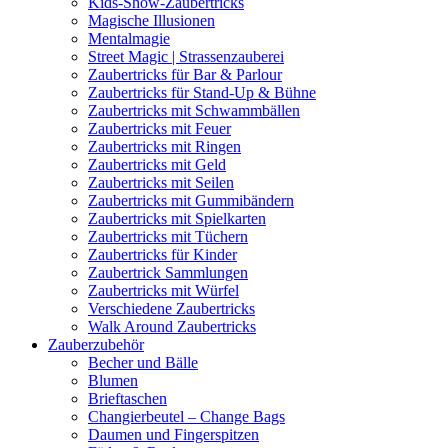
Kids-Show-Zaubertricks
Magische Illusionen
Mentalmagie
Street Magic | Strassenzauberei
Zaubertricks für Bar & Parlour
Zaubertricks für Stand-Up & Bühne
Zaubertricks mit Schwammbällen
Zaubertricks mit Feuer
Zaubertricks mit Ringen
Zaubertricks mit Geld
Zaubertricks mit Seilen
Zaubertricks mit Gummibändern
Zaubertricks mit Spielkarten
Zaubertricks mit Tüchern
Zaubertricks für Kinder
Zaubertrick Sammlungen
Zaubertricks mit Würfel
Verschiedene Zaubertricks
Walk Around Zaubertricks
Zauberzubehör
Becher und Bälle
Blumen
Brieftaschen
Changierbeutel – Change Bags
Daumen und Fingerspitzen