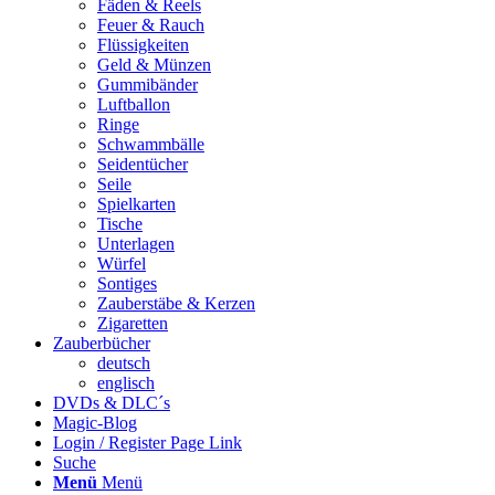
Fäden & Reels
Feuer & Rauch
Flüssigkeiten
Geld & Münzen
Gummibänder
Luftballon
Ringe
Schwammbälle
Seidentücher
Seile
Spielkarten
Tische
Unterlagen
Würfel
Sontiges
Zauberstäbe & Kerzen
Zigaretten
Zauberbücher
deutsch
englisch
DVDs & DLC´s
Magic-Blog
Login / Register Page Link
Suche
Menü
Menü