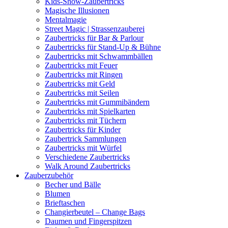
Kids-Show-Zaubertricks
Magische Illusionen
Mentalmagie
Street Magic | Strassenzauberei
Zaubertricks für Bar & Parlour
Zaubertricks für Stand-Up & Bühne
Zaubertricks mit Schwammbällen
Zaubertricks mit Feuer
Zaubertricks mit Ringen
Zaubertricks mit Geld
Zaubertricks mit Seilen
Zaubertricks mit Gummibändern
Zaubertricks mit Spielkarten
Zaubertricks mit Tüchern
Zaubertricks für Kinder
Zaubertrick Sammlungen
Zaubertricks mit Würfel
Verschiedene Zaubertricks
Walk Around Zaubertricks
Zauberzubehör
Becher und Bälle
Blumen
Brieftaschen
Changierbeutel – Change Bags
Daumen und Fingerspitzen