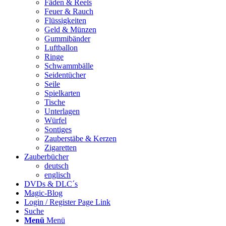
Fäden & Reels
Feuer & Rauch
Flüssigkeiten
Geld & Münzen
Gummibänder
Luftballon
Ringe
Schwammbälle
Seidentücher
Seile
Spielkarten
Tische
Unterlagen
Würfel
Sontiges
Zauberstäbe & Kerzen
Zigaretten
Zauberbücher
deutsch
englisch
DVDs & DLC´s
Magic-Blog
Login / Register Page Link
Suche
Menü
Menü