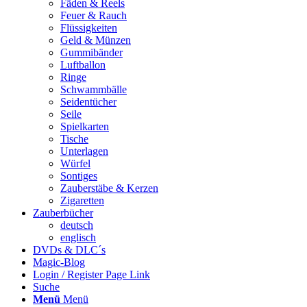
Fäden & Reels
Feuer & Rauch
Flüssigkeiten
Geld & Münzen
Gummibänder
Luftballon
Ringe
Schwammbälle
Seidentücher
Seile
Spielkarten
Tische
Unterlagen
Würfel
Sontiges
Zauberstäbe & Kerzen
Zigaretten
Zauberbücher
deutsch
englisch
DVDs & DLC´s
Magic-Blog
Login / Register Page Link
Suche
Menü
Menü