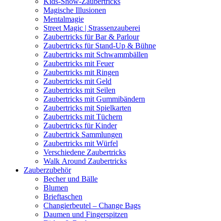
Kids-Show-Zaubertricks
Magische Illusionen
Mentalmagie
Street Magic | Strassenzauberei
Zaubertricks für Bar & Parlour
Zaubertricks für Stand-Up & Bühne
Zaubertricks mit Schwammbällen
Zaubertricks mit Feuer
Zaubertricks mit Ringen
Zaubertricks mit Geld
Zaubertricks mit Seilen
Zaubertricks mit Gummibändern
Zaubertricks mit Spielkarten
Zaubertricks mit Tüchern
Zaubertricks für Kinder
Zaubertrick Sammlungen
Zaubertricks mit Würfel
Verschiedene Zaubertricks
Walk Around Zaubertricks
Zauberzubehör
Becher und Bälle
Blumen
Brieftaschen
Changierbeutel – Change Bags
Daumen und Fingerspitzen