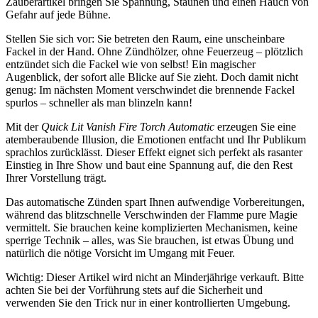
Zauberartikel bringen Sie Spannung, Staunen und einen Hauch von
Gefahr auf jede Bühne.
Stellen Sie sich vor: Sie betreten den Raum, eine unscheinbare
Fackel in der Hand. Ohne Zündhölzer, ohne Feuerzeug – plötzlich
entzündet sich die Fackel wie von selbst! Ein magischer
Augenblick, der sofort alle Blicke auf Sie zieht. Doch damit nicht
genug: Im nächsten Moment verschwindet die brennende Fackel
spurlos – schneller als man blinzeln kann!
Mit der
Quick Lit Vanish Fire Torch Automatic
erzeugen Sie eine
atemberaubende Illusion, die Emotionen entfacht und Ihr Publikum
sprachlos zurücklässt. Dieser Effekt eignet sich perfekt als rasanter
Einstieg in Ihre Show und baut eine Spannung auf, die den Rest
Ihrer Vorstellung trägt.
Das automatische Zünden spart Ihnen aufwendige Vorbereitungen,
während das blitzschnelle Verschwinden der Flamme pure Magie
vermittelt. Sie brauchen keine komplizierten Mechanismen, keine
sperrige Technik – alles, was Sie brauchen, ist etwas Übung und
natürlich die nötige Vorsicht im Umgang mit Feuer.
Wichtig: Dieser Artikel wird nicht an Minderjährige verkauft. Bitte
achten Sie bei der Vorführung stets auf die Sicherheit und
verwenden Sie den Trick nur in einer kontrollierten Umgebung.