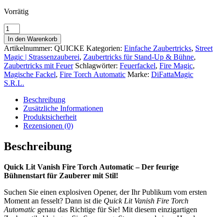
Vorrätig
Quick
Lit
In den Warenkorb
Vanish
Artikelnummer:
QUICKE
Kategorien:
Einfache Zaubertricks
,
Street
Fire
Magic | Strassenzauberei
,
Zaubertricks für Stand-Up & Bühne
,
Torch
Zaubertricks mit Feuer
Schlagwörter:
Feuerfackel
,
Fire Magic
,
Automatic
Magische Fackel
,
Fire Torch Automatic
Marke:
DiFattaMagic
|
S.R.L.
Zauberartikel
Menge
Beschreibung
Zusätzliche Informationen
Produktsicherheit
Rezensionen (0)
Beschreibung
Quick Lit Vanish Fire Torch Automatic – Der feurige
Bühnenstart für Zauberer mit Stil!
Suchen Sie einen explosiven Opener, der Ihr Publikum vom ersten
Moment an fesselt? Dann ist die
Quick Lit Vanish Fire Torch
Automatic
genau das Richtige für Sie! Mit diesem einzigartigen