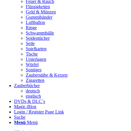
Feuer & Rauch
Flüssigkeiten
Geld & Münzen
Gummibänder
Luftballon
Ringe
Schwammbälle
Seidentücher
Seile
Spielkarten
Tische
Unterlagen
Würfel
Sontiges
Zauberstäbe & Kerzen
Zigaretten
Zauberbücher
deutsch
englisch
DVDs & DLC´s
Magic-Blog
Login / Register Page Link
Suche
Menü
Menü