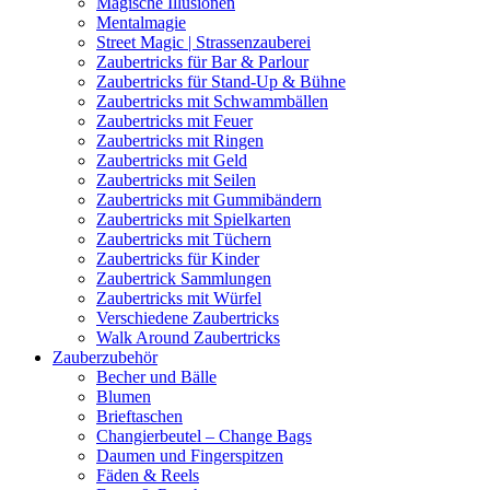
Magische Illusionen
Mentalmagie
Street Magic | Strassenzauberei
Zaubertricks für Bar & Parlour
Zaubertricks für Stand-Up & Bühne
Zaubertricks mit Schwammbällen
Zaubertricks mit Feuer
Zaubertricks mit Ringen
Zaubertricks mit Geld
Zaubertricks mit Seilen
Zaubertricks mit Gummibändern
Zaubertricks mit Spielkarten
Zaubertricks mit Tüchern
Zaubertricks für Kinder
Zaubertrick Sammlungen
Zaubertricks mit Würfel
Verschiedene Zaubertricks
Walk Around Zaubertricks
Zauberzubehör
Becher und Bälle
Blumen
Brieftaschen
Changierbeutel – Change Bags
Daumen und Fingerspitzen
Fäden & Reels