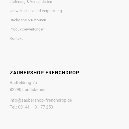
Lieferung & Versandarten
Umweltschutz und Verpackung
Rückgabe & Retouren
Produktbewertungen
Kontakt
ZAUBERSHOP FRENCHDROP
Badfeldring 7a
82290 Landsberied
info@zaubershop-frenchdrop.de
Tel.: 08141 – 31 77 253