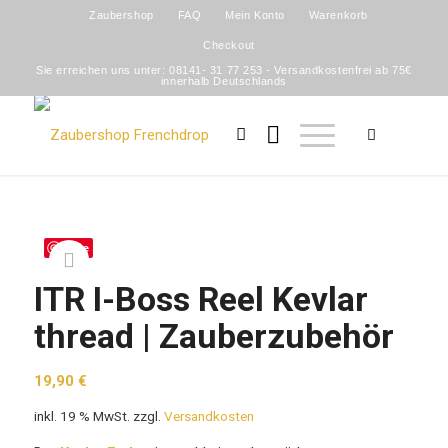
Zaubershop
FAQ
Mein Konto
Warenkorb
Checkout
Sie erreichen uns unter: 08141- 31 77 253 - Versandkostenfrei ab 75€
innerhalb Deutschlands
Save
ITR I-Boss Reel Kevlar
thread | Zauberzubehör
19,90
€
inkl. 19 % MwSt.
zzgl.
Versandkosten