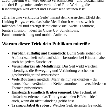
zuvor getrennt war, wird ebenso verschmolzen – und plötzlich sind
alle drei Ringe miteinander verbunden! Eine Wirkung, die
Kinderaugen weit öffnet und Erwachsene staunen lässt.
„Drei farbige verknüpfte Seile“ nimmt den klassischen Effekt der
Linking Rings, ersetzt das kalte Metall durch warmes, weich
fallendes Seil und erzeugt damit eine visuell weitaus sanftere,
buntere Illusion – ideal für Close-Up, Schulshows,
Familienunterhaltung und mobile Auftritte.
Warum dieser Trick dein Publikum mitreißt:
Farblich auffällig und freundlich
: Bunte Seile ziehen die
Aufmerksamkeit sofort auf sich – besonders bei Kindern, aber
auch bei jedem Zuschauer.
Visuell stärker als Metallringe
: Das Seil wirkt weicher,
lebendiger, die Bewegung und Verbindung erscheinen
geschmeidiger und mysteriöser.
Viele Routinen möglich
: Mehr als nur verknüpfen – du
kannst lösen, verändern, in Ketten anordnen, in verschiedenen
Formen präsentieren.
Einsteigerfreundlich & überzeugend
: Die Technik ist
einfach zu erlernen, das Timing macht den Effekt – ideal
auch, wenn du nicht jahrelang geübt hast.
Transportabel & robust
: Weiches Seil, geringes Gewicht,