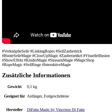
#VerknüpfteSeile #LinkingRopes #SeilZaubertrick
#BunteSeileMagie #CloseUpMagic #Zauberartikel #VisuelleIllusion
#ShowEffekt #KinderMagie #StrassenMagie #MagicShop
#RopeMagic #SeilRinge #InteraktiveMagie
Zusätzliche Informationen
Gewicht
0,1 kg
Geeignet für
Anfänger, Fortgeschrittene
Hersteller
DiFatta Magic by Vincenzo Di Fatta