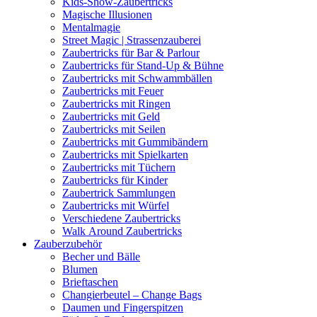
Kids-Show-Zaubertricks
Magische Illusionen
Mentalmagie
Street Magic | Strassenzauberei
Zaubertricks für Bar & Parlour
Zaubertricks für Stand-Up & Bühne
Zaubertricks mit Schwammbällen
Zaubertricks mit Feuer
Zaubertricks mit Ringen
Zaubertricks mit Geld
Zaubertricks mit Seilen
Zaubertricks mit Gummibändern
Zaubertricks mit Spielkarten
Zaubertricks mit Tüchern
Zaubertricks für Kinder
Zaubertrick Sammlungen
Zaubertricks mit Würfel
Verschiedene Zaubertricks
Walk Around Zaubertricks
Zauberzubehör
Becher und Bälle
Blumen
Brieftaschen
Changierbeutel – Change Bags
Daumen und Fingerspitzen