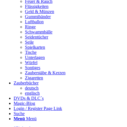
Feuer & Rauch
Flüssigkeiten
Geld & Münzen
Gummibänder
Luftballon
Ringe
Schwammbälle
Seidentücher
Seile
Spielkarten
Tische
Unterlagen
Würfel
Sontiges
Zauberstäbe & Kerzen
Zigaretten
Zauberbücher
deutsch
englisch
DVDs & DLC´s
Magic-Blog
Login / Register Page Link
Suche
Menü
Menü