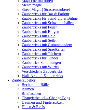
Magische Illusionen
Mentalmagie
Street Magic | Strassenzauberei
Zaubertricks für Bar & Parlour
Zaubertricks für Stand-Up & Bühne
Zaubertricks mit Schwammbällen
Zaubertricks mit Feuer
Zaubertricks mit Ringen
Zaubertricks mit Geld
Zaubertricks mit Seilen
Zaubertricks mit Gummibändern
Zaubertricks mit Spielkarten
Zaubertricks mit Tüchern
Zaubertricks für Kinder
Zaubertrick Sammlungen
Zaubertricks mit Würfel
Verschiedene Zaubertricks
Walk Around Zaubertricks
Zauberzubehör
Becher und Bälle
Blumen
Brieftaschen
Changierbeutel – Change Bags
Daumen und Fingerspitzen
Fäden & Reels