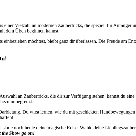
s einer Vielzahl an modernen Zaubertricks, die speziell für Anfänger u
d mit dem Üben beginnen kannst.
s einbeziehen möchtest, bleibt ganz dir überlassen. Die Freude am Entd
On!
n Auswahl an Zaubertricks, die dir zur Verfügung stehen, kannst du ei
ahezu unbegrenzt.
er Darbietung. Du wirst lernen, wie du mit geschickten Handbewegunge
haffen!
 starte noch heute deine magische Reise. Wähle deine Lieblingszaubertri
et the Show go on!