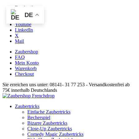
Facebook
Instagram
DE
Pinterest
Youtube
LinkedIn
X
Mail
Zaubershop
FAQ
Mein Konto
Warenkorb
Checkout
Sie erreichen uns unter: 08141- 31 77 253 - Versandkostenfrei ab
75€ innerhalb Deutschlands
Zaubertricks
Einfache Zaubertricks
Becherspiel
Bizarre Zaubertricks
Close-Up Zaubertricks
Comedy Magic Zaubertricks