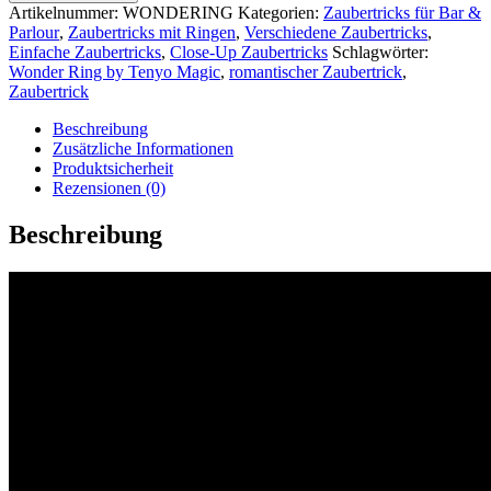
by
Artikelnummer:
WONDERING
Kategorien:
Zaubertricks für Bar &
Tenyo
Parlour
,
Zaubertricks mit Ringen
,
Verschiedene Zaubertricks
,
Magic
Einfache Zaubertricks
,
Close-Up Zaubertricks
Schlagwörter:
|
Wonder Ring by Tenyo Magic
,
romantischer Zaubertrick
,
Zaubertrick
Zaubertrick
Menge
Beschreibung
Zusätzliche Informationen
Produktsicherheit
Rezensionen (0)
Beschreibung