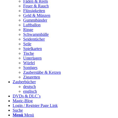
Fäden & Reels
Feuer & Rauch
Flüssigkeiten
Geld & Münzen
Gummibänder
Luftballon
Ringe
Schwammbälle
Seidentücher
Seile
Spielkarten
Tische
Unterlagen
Würfel
Sontiges
Zauberstäbe & Kerzen
Zigaretten
Zauberbücher
deutsch
englisch
DVDs & DLC´s
Magic-Blog
Login / Register Page Link
Suche
Menü
Menü