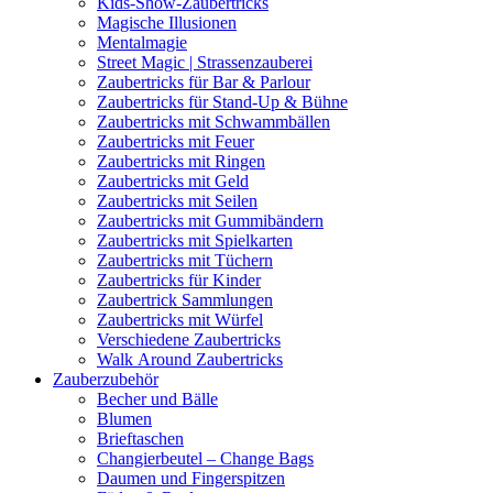
Kids-Show-Zaubertricks
Magische Illusionen
Mentalmagie
Street Magic | Strassenzauberei
Zaubertricks für Bar & Parlour
Zaubertricks für Stand-Up & Bühne
Zaubertricks mit Schwammbällen
Zaubertricks mit Feuer
Zaubertricks mit Ringen
Zaubertricks mit Geld
Zaubertricks mit Seilen
Zaubertricks mit Gummibändern
Zaubertricks mit Spielkarten
Zaubertricks mit Tüchern
Zaubertricks für Kinder
Zaubertrick Sammlungen
Zaubertricks mit Würfel
Verschiedene Zaubertricks
Walk Around Zaubertricks
Zauberzubehör
Becher und Bälle
Blumen
Brieftaschen
Changierbeutel – Change Bags
Daumen und Fingerspitzen