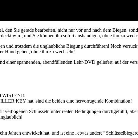
el, den Sie gerade bearbeiten, nicht nur vor und nach dem Biegen, s
rdeckt wird, und Sie können ihn sofort aushändigen, ohne ihn zu wechs
en und trotzdem die unglaubliche Biegung durchführen! Noch verrückt
der Hand geben, ohne ihn zu wechseln!
d einer spannenden, abendfüllenden Lehr-DVD geliefert, auf der vers
UNTWISTEN!!!
KILLER KEY hat, sind die beiden eine hervorragende Kombination!
it verbogenen Schlüsseln unter realen Bedingungen durchgeführt, aber
unglaublich!
ehn Jahren entwickelt hat, und ist eine „etwas andere“ Schlüsselbiegero