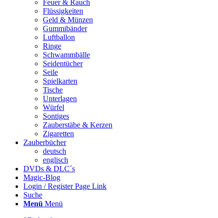
Feuer & Rauch
Flüssigkeiten
Geld & Münzen
Gummibänder
Luftballon
Ringe
Schwammbälle
Seidentücher
Seile
Spielkarten
Tische
Unterlagen
Würfel
Sontiges
Zauberstäbe & Kerzen
Zigaretten
Zauberbücher
deutsch
englisch
DVDs & DLC´s
Magic-Blog
Login / Register Page Link
Suche
Menü
Menü