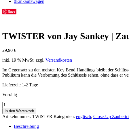
0
Einkaufswagen
Save
TWISTER von Jay Sankey | Zau
29,90
€
inkl. 19 % MwSt.
zzgl.
Versandkosten
Im Gegensatz zu den meisten Key Bend Handlings bleibt der Schlüss
Publikum kann die Verformung des Schlüssels sehen, ohne dass er ve
Lieferzeit:
1-2 Tage
Vorrätig
TWISTER
von
In den Warenkorb
Jay
Artikelnummer:
TWISTER
Kategorien:
englisch
,
Close-Up Zaubertri
Sankey
|
Beschreibung