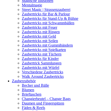
Magische Illusionen
Mentalmagie
Street Magic | Strassenzauberei
Zaubertricks für Bar & Parlour
Zaubertricks für Stand-Up & Bühne
Zaubertricks mit Schwammbällen
Zaubertricks mit Feuer
Zaubertricks mit Ringen
Zaubertricks mit Geld
Zaubertricks mit Seilen
Zaubertricks mit Gummibändern
Zaubertricks mit Spielkarten
Zaubertricks mit Tüchern
Zaubertricks für Kinder
Zaubertrick Sammlungen
Zaubertricks mit Würfel
Verschiedene Zaubertricks
Walk Around Zaubertricks
Zauberzubehör
Becher und Bälle
Blumen
Brieftaschen
Changierbeutel – Change Bags
Daumen und Fingerspitzen
Fäden & Reels