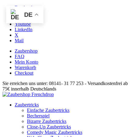
Facebook
Instagram
DE
Pinterest
Youtube
LinkedIn
X
Mail
Zaubershop
FAQ
Mein Konto
Warenkorb
Checkout
Sie erreichen uns unter: 08141- 31 77 253 - Versandkostenfrei ab
75€ innerhalb Deutschlands
Zaubertricks
Einfache Zaubertricks
Becherspiel
Bizarre Zaubertricks
Close-Up Zaubertricks
Comedy Magic Zaubertricks