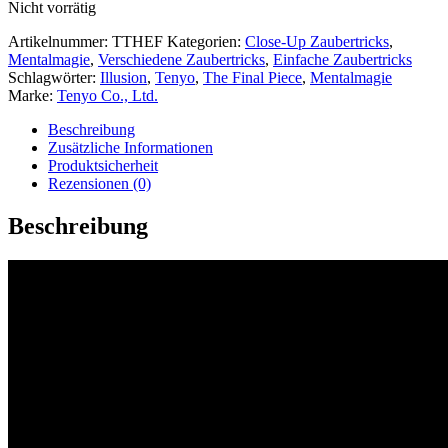
Nicht vorrätig
Artikelnummer:
TTHEF
Kategorien:
Close-Up Zaubertricks
,
Mentalmagie
,
Verschiedene Zaubertricks
,
Einfache Zaubertricks
Schlagwörter:
Illusion
,
Tenyo
,
The Final Piece
,
Mentalmagie
Marke:
Tenyo Co., Ltd.
Beschreibung
Zusätzliche Informationen
Produktsicherheit
Rezensionen (0)
Beschreibung