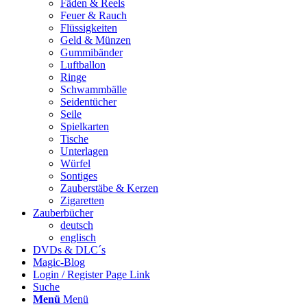
Fäden & Reels
Feuer & Rauch
Flüssigkeiten
Geld & Münzen
Gummibänder
Luftballon
Ringe
Schwammbälle
Seidentücher
Seile
Spielkarten
Tische
Unterlagen
Würfel
Sontiges
Zauberstäbe & Kerzen
Zigaretten
Zauberbücher
deutsch
englisch
DVDs & DLC´s
Magic-Blog
Login / Register Page Link
Suche
Menü
Menü