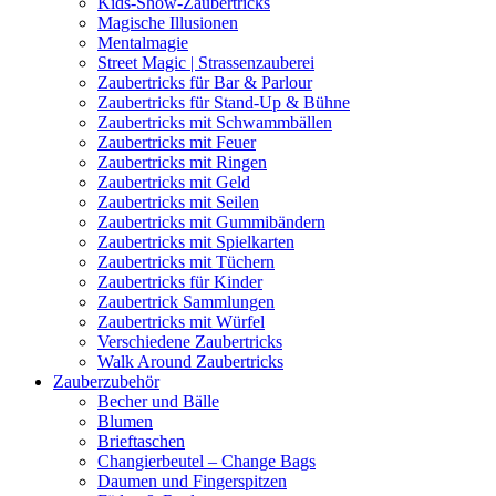
Kids-Show-Zaubertricks
Magische Illusionen
Mentalmagie
Street Magic | Strassenzauberei
Zaubertricks für Bar & Parlour
Zaubertricks für Stand-Up & Bühne
Zaubertricks mit Schwammbällen
Zaubertricks mit Feuer
Zaubertricks mit Ringen
Zaubertricks mit Geld
Zaubertricks mit Seilen
Zaubertricks mit Gummibändern
Zaubertricks mit Spielkarten
Zaubertricks mit Tüchern
Zaubertricks für Kinder
Zaubertrick Sammlungen
Zaubertricks mit Würfel
Verschiedene Zaubertricks
Walk Around Zaubertricks
Zauberzubehör
Becher und Bälle
Blumen
Brieftaschen
Changierbeutel – Change Bags
Daumen und Fingerspitzen