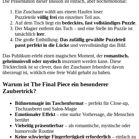
Die Präsentation dieser Illusion ist einfach, aber hochemotional:
Ein Zuschauer wählt aus einem Haufen loser
Puzzleteile
völlig frei
ein einzelnes Teil aus.
Auf dem Tisch liegt ein
bedecktes, fast vollständiges Puzzle
.
Der Magier entfernt das Tuch – und eine Stelle im Puzzle ist
tatsächlich
leer
.
Die große Enthüllung:
Das zufällig gewählte Puzzleteil
passt perfekt in die Lücke
und vervollständigt das Bild.
Das Publikum erlebt einen magischen Moment, der
romantisch,
geheimnisvoll oder mystisch
inszeniert werden kann. Diese
Tricktechnik ist so clever, dass der Zuschauer felsenfest davon
überzeugt ist, wirklich eine freie Wahl gehabt zu haben.
Warum ist The Final Piece ein besonderer
Zaubertrick?
Bühnenmagie im Taschenformat
– perfekt für Close-up,
Tischzauberei und Salon-Magie
Emotionaler Effekt
– eine starke Vorhersage, die Menschen
berührt
Vielseitig präsentierbar
– als romantische, mystische oder
humorvolle Routine
Keine schwierige Fingerfertigkeit erforderlich
– einfach zu