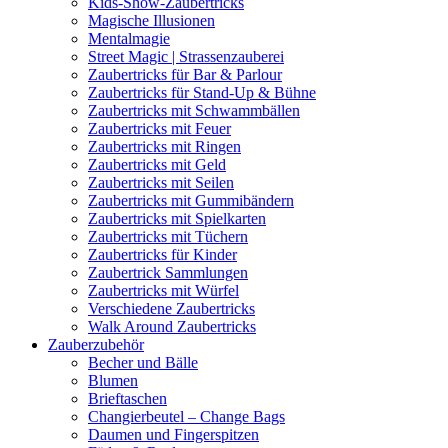
Kids-Show-Zaubertricks
Magische Illusionen
Mentalmagie
Street Magic | Strassenzauberei
Zaubertricks für Bar & Parlour
Zaubertricks für Stand-Up & Bühne
Zaubertricks mit Schwammbällen
Zaubertricks mit Feuer
Zaubertricks mit Ringen
Zaubertricks mit Geld
Zaubertricks mit Seilen
Zaubertricks mit Gummibändern
Zaubertricks mit Spielkarten
Zaubertricks mit Tüchern
Zaubertricks für Kinder
Zaubertrick Sammlungen
Zaubertricks mit Würfel
Verschiedene Zaubertricks
Walk Around Zaubertricks
Zauberzubehör
Becher und Bälle
Blumen
Brieftaschen
Changierbeutel – Change Bags
Daumen und Fingerspitzen