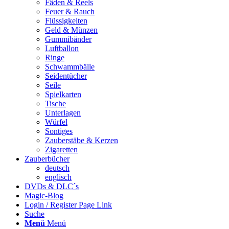
Fäden & Reels
Feuer & Rauch
Flüssigkeiten
Geld & Münzen
Gummibänder
Luftballon
Ringe
Schwammbälle
Seidentücher
Seile
Spielkarten
Tische
Unterlagen
Würfel
Sontiges
Zauberstäbe & Kerzen
Zigaretten
Zauberbücher
deutsch
englisch
DVDs & DLC´s
Magic-Blog
Login / Register Page Link
Suche
Menü
Menü