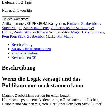
Lieferzeit:
1-2 Tage
Nur noch 1 vorrätig
Super
In den Warenkorb
Pom
Artikelnummer:
SUPERPOM
Kategorien:
Einfache Zaubertricks
,
Pom
Street Magic | Strassenzauberei
,
Zaubertricks für Stand-Up &
Stick
Bühne
,
Zauberstäbe & Kerzen
Schlagwörter:
Magic Trick
,
zauberer
,
(Glitter)
Pom Pom Stick
,
Zaubertrick
Marke:
Mr. Magic
|
Zaubertrick
Beschreibung
Menge
Zusätzliche Informationen
Produktsicherheit
Rezensionen (0)
Beschreibung
Wenn die Logik versagt und das
Publikum nur noch staunen kann
Manche Zaubertricks sorgen für einen kurzen
Überraschungsmoment. Andere bringen Zuschauer zum Lachen,
Grübeln und Staunen zugleich. Der Super Pom Pom Stick (Glitter)