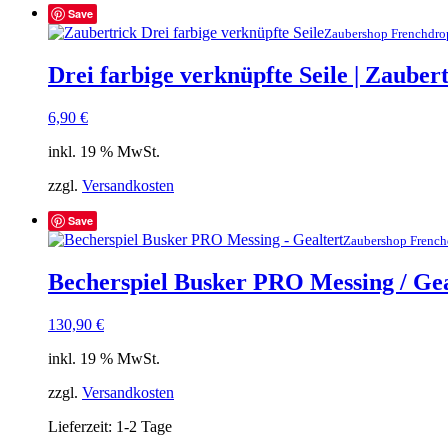
Save
Zaubershop Frenchdro
Drei farbige verknüpfte Seile | Zauber
6,90
€
inkl. 19 % MwSt.
zzgl.
Versandkosten
Save
Zaubershop French
Becherspiel Busker PRO Messing / Geal
130,90
€
inkl. 19 % MwSt.
zzgl.
Versandkosten
Lieferzeit:
1-2 Tage