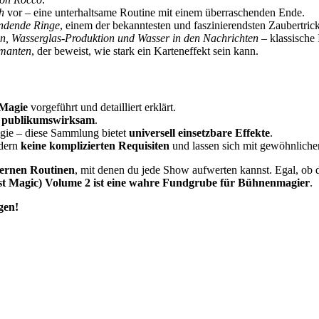
h
vor – eine unterhaltsame Routine mit einem überraschenden Ende.
indende Ringe
, einem der bekanntesten und faszinierendsten Zaubertrick
n, Wasserglas-Produktion und Wasser in den Nachrichten
– klassische 
amanten
, der beweist, wie stark ein Karteneffekt sein kann.
 Magie
vorgeführt und detailliert erklärt.
 publikumswirksam
.
ie – diese Sammlung bietet
universell einsetzbare Effekte
.
rdern
keine komplizierten Requisiten
und lassen sich mit gewöhnlich
dernen Routinen
, mit denen du jede Show aufwerten kannst. Egal, ob 
st Magic) Volume 2 ist eine wahre Fundgrube für Bühnenmagier
.
gen!
an #Zaubertricks #WorldsGreatestMagic #Illusionen #Mentalismus 