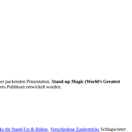
ner packenden Präsentation.
Stand-up Magic (World’s Greatest
ößeres Publikum entwickelt wurden.
cks für Stand-Up & Bühne
,
Verschiedene Zaubertricks
Schlagwörter: