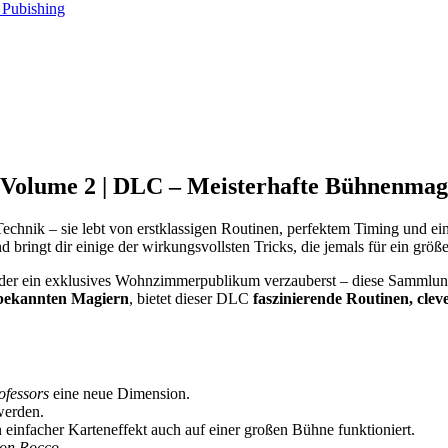
Pubishing
 Volume 2 | DLC – Meisterhafte Bühnenmagi
echnik – sie lebt von erstklassigen Routinen, perfektem Timing und ei
nd bringt dir einige der wirkungsvollsten Tricks, die jemals für ein gr
t oder ein exklusives Wohnzimmerpublikum verzauberst – diese Sammlung
bekannten Magiern
, bietet dieser DLC
faszinierende Routinen, cle
ofessors
eine neue Dimension.
werden.
n einfacher Karteneffekt auch auf einer großen Bühne funktioniert.
von Rocco
.