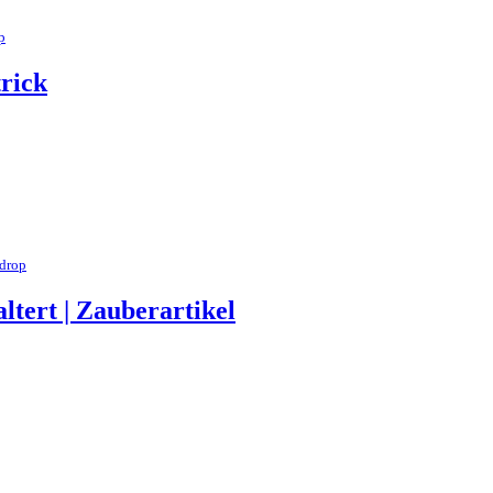
p
trick
drop
tert | Zauberartikel