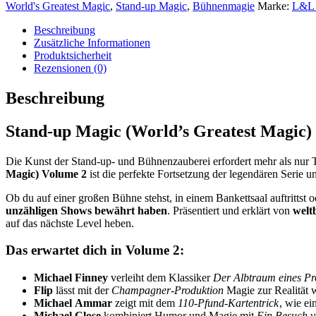
(World's
World's Greatest Magic
,
Stand-up Magic
,
Bühnenmagie
Marke:
L&L 
Greatest
Magic)
Beschreibung
Volume
Zusätzliche Informationen
2
Produktsicherheit
|
Rezensionen (0)
DLC
Menge
Beschreibung
Stand-up Magic (World’s Greatest Magic)
Die Kunst der Stand-up- und Bühnenzauberei erfordert mehr als nur T
Magic) Volume 2
ist die perfekte Fortsetzung der legendären Serie u
Ob du auf einer großen Bühne stehst, in einem Bankettsaal auftritts
unzähligen Shows bewährt haben
. Präsentiert und erklärt von
welt
auf das nächste Level heben.
Das erwartet dich in Volume 2:
Michael Finney
verleiht dem Klassiker
Der Albtraum eines Pr
Flip
lässt mit der
Champagner-Produktion
Magie zur Realität 
Michael Ammar
zeigt mit dem
110-Pfund-Kartentrick
, wie ei
Michael Close
kombiniert Humor und Magie mit
Ein Besuch 