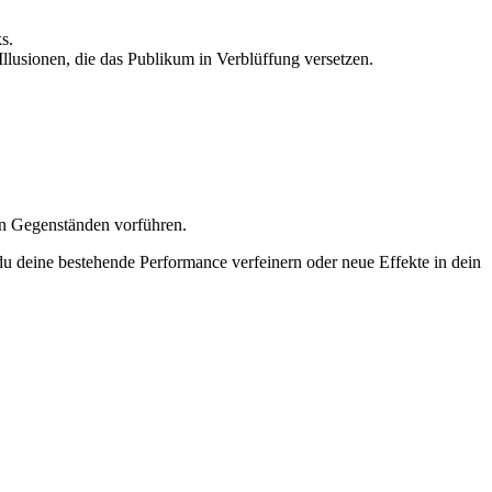
s.
Illusionen, die das Publikum in Verblüffung versetzen.
en Gegenständen vorführen.
du deine bestehende Performance verfeinern oder neue Effekte in dein
#Magie #Showtime #MagicPerformance #ZauberDVD