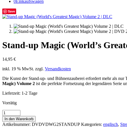
0
Einkaufswagen
Save
Stand-up Magic (World’s Great
14,95
€
inkl. 19 % MwSt.
zzgl.
Versandkosten
Die Kunst der Stand-up- und Bühnenzauberei erfordert mehr als nur T
Magic) Volume 2
ist die perfekte Fortsetzung der legendären Serie u
Lieferzeit:
1-2 Tage
Vorrätig
Stand-
up
In den Warenkorb
Magic
Artikelnummer:
DVDVDWG2STANDUP
Kategorien:
englisch
,
Str