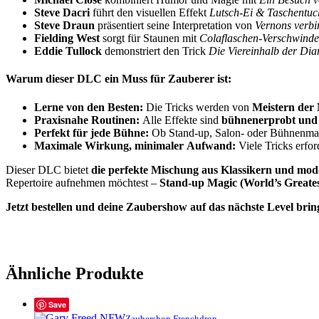
Steve Dacri
führt den visuellen Effekt
Lutsch-Ei & Taschentuc
Steve Draun
präsentiert seine Interpretation von
Vernons verb
Fielding West
sorgt für Staunen mit
Colaflaschen-Verschwinde
Eddie Tullock
demonstriert den Trick
Die Viereinhalb der Di
Warum dieser DLC ein Muss für Zauberer ist:
Lerne von den Besten:
Die Tricks werden von
Meistern der
Praxisnahe Routinen:
Alle Effekte sind
bühnenerprobt und
Perfekt für jede Bühne:
Ob Stand-up, Salon- oder Bühnenmag
Maximale Wirkung, minimaler Aufwand:
Viele Tricks erfo
Dieser DLC bietet
die perfekte Mischung aus Klassikern und mo
Repertoire aufnehmen möchtest –
Stand-up Magic (World’s Greate
Jetzt bestellen und deine Zaubershow auf das nächste Level brin
#StandupMagic #Zauberkunst #Bühnenmagie #MagicTricks #Magici
#MagischeMomente #Zauberer
Ähnliche Produkte
Save
Zaubershop Frenchdrop