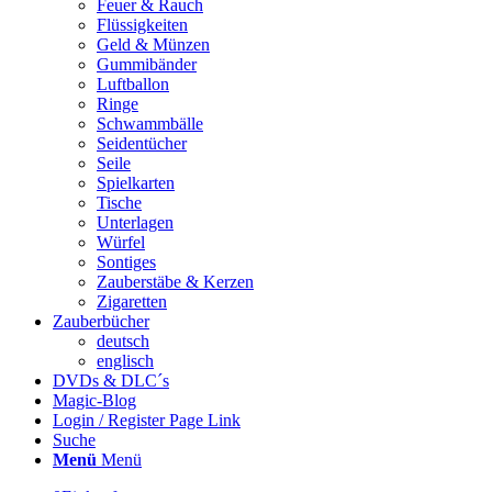
Feuer & Rauch
Flüssigkeiten
Geld & Münzen
Gummibänder
Luftballon
Ringe
Schwammbälle
Seidentücher
Seile
Spielkarten
Tische
Unterlagen
Würfel
Sontiges
Zauberstäbe & Kerzen
Zigaretten
Zauberbücher
deutsch
englisch
DVDs & DLC´s
Magic-Blog
Login / Register Page Link
Suche
Menü
Menü