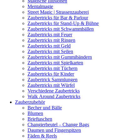
Magische Illusionen
Mentalmagie
Street Magic | Strassenzauberei
Zaubertricks für Bar & Parlour
Zaubertricks für Stand-Up & Bühne
Zaubertricks mit Schwammbällen
Zaubertricks mit Feuer
Zaubertricks mit Ringen
Zaubertricks mit Geld
Zaubertricks mit Seilen
Zaubertricks mit Gummibändern
Zaubertricks mit Spielkarten
Zaubertricks mit Tüchern
Zaubertricks für Kinder
Zaubertrick Sammlungen
Zaubertricks mit Würfel
Verschiedene Zaubertricks
Walk Around Zaubertricks
Zauberzubehör
Becher und Bälle
Blumen
Brieftaschen
Changierbeutel – Change Bags
Daumen und Fingerspitzen
Fäden & Reels