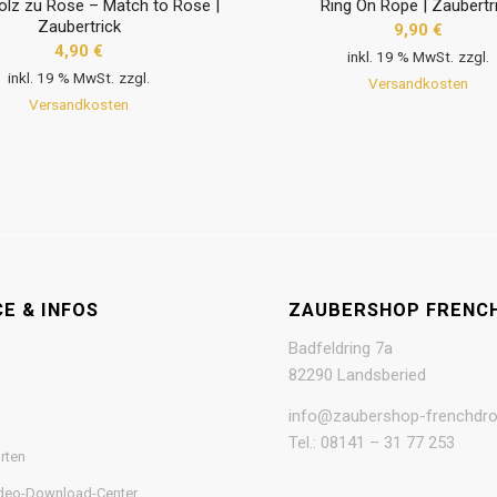
olz zu Rose – Match to Rose |
Ring On Rope | Zaubertr
Zaubertrick
9,90
€
4,90
€
inkl. 19 % MwSt.
zzgl.
inkl. 19 % MwSt.
zzgl.
Versandkosten
Versandkosten
E & INFOS
ZAUBERSHOP FRENC
Badfeldring 7a
82290 Landsberied
info@zaubershop-frenchdro
Tel.: 08141 – 31 77 253
rten
deo-Download-Center