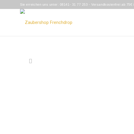
Sie erreichen uns unter: 08141- 31 77 253 - Versandkostenfrei ab 75€