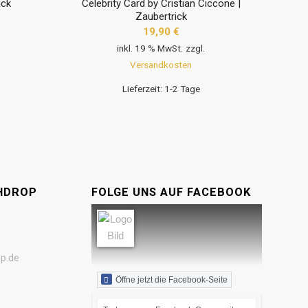
ick
Celebrity Card by Cristian Ciccone |
Zaubertrick
19,90
€
inkl. 19 % MwSt.
zzgl.
Versandkosten
Lieferzeit:
1-2 Tage
HDROP
FOLGE UNS AUF FACEBOOK
p.de
Öffne jetzt die Facebook-Seite