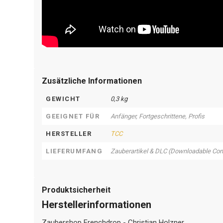
Zusätzliche Informationen
GEWICHT
0,3 kg
GEEIGNET FÜR
Anfänger, Fortgeschrittene, Profis
HERSTELLER
TCC
LIEFERUMFANG
Zauberartikel & DLC (Downloadable Con
Produktsicherheit
Herstellerinformationen
Zaubershop Frenchdrop - Christian Holzner