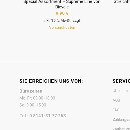
Special Assortment – Supreme Line von
Streichh
Bicycle
9,90
€
inkl. 19 % MwSt.
zzgl.
Versandkosten
SIE ERREICHEN UNS VON:
SERVIC
Bürozeiten:
Über uns
Mo-Fr: 09:00-18:00
AGB
Sa: 9:00-15:00
FAQ
Tel.: 0 8141-31 77 253
Zahlungsa
Zauber-Vi