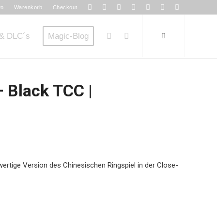
to
Warenkorb
Checkout
& DLC´s
Magic-Blog
– Black TCC |
wertige Version des Chinesischen Ringspiel in der Close-