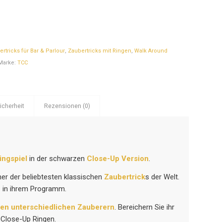
rtricks für Bar & Parlour
,
Zaubertricks mit Ringen
,
Walk Around
Marke:
TCC
icherheit
Rezensionen (0)
ingspiel
in der schwarzen
Close-Up Version
.
ner der beliebtesten klassischen
Zaubertrick
s der Welt.
 – in ihrem Programm.
len unterschiedlichen Zauberern
. Bereichern Sie ihr
 Close-Up Ringen.