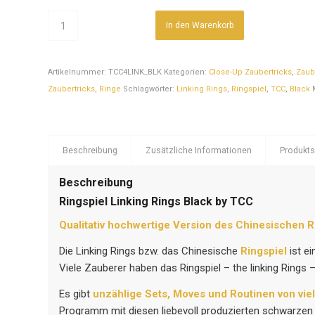
In den Warenkorb
Artikelnummer:
TCC4LINK_BLK
Kategorien:
Close-Up Zaubertricks
,
Zaube
Zaubertricks
,
Ringe
Schlagwörter:
Linking Rings
,
Ringspiel
,
TCC
,
Black
Beschreibung
Zusätzliche Informationen
Produkts
Beschreibung
Ringspiel Linking Rings Black by TCC
Qualitativ hochwertige Version des Chinesischen R
Die Linking Rings bzw. das Chinesische
Ringspiel
ist ei
Viele Zauberer haben das Ringspiel – the linking Rings
Es gibt
unzählige Sets, Moves und Routinen von vie
Programm mit diesen liebevoll produzierten schwarzen