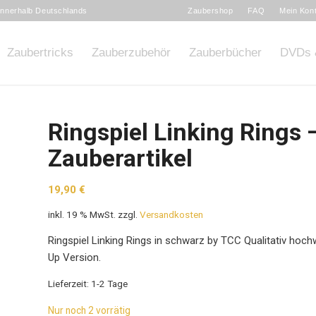
 innerhalb Deutschlands
Zaubershop
FAQ
Mein Kon
Zaubertricks
Zauberzubehör
Zauberbücher
DVDs 
Ringspiel Linking Rings 
Zauberartikel
19,90
€
inkl. 19 % MwSt.
zzgl.
Versandkosten
Ringspiel Linking Rings in schwarz by TCC Qualitativ hoch
Up Version.
Lieferzeit:
1-2 Tage
Nur noch 2 vorrätig