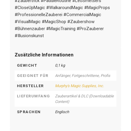
#Zaubertrick #PaddleRoutine #LeoSmetsers
#CloseUpMagic #WalkaroundMagic #MagicProps
#ProfessionelleZauberei #CommercialMagic
#VisualMagic #MagicShop #Zaubershow
#Bühnenzauber #MagicTraining #ProZauberer
#Illusionskunst
Zusätzliche Informationen
GEWICHT
0,1 kg
GEEIGNET FÜR
Anfänger, Fortgeschrittene, Profis
HERSTELLER
Murphy's Magic Supplies, Inc.
LIEFERUMFANG
Zauberartikel & DLC (Downloadable
Content)
SPRACHEN
Englisch