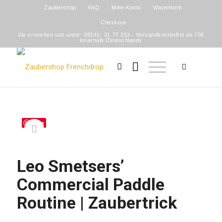
Zaubershop
FAQ
Mein Konto
Warenkorb
Checkout
Sie erreichen uns unter: 08141- 31 77 253 - Versandkostenfrei ab 75€
innerhalb Deutschlands
Save
Leo Smetsers’
Commercial Paddle
Routine | Zaubertrick