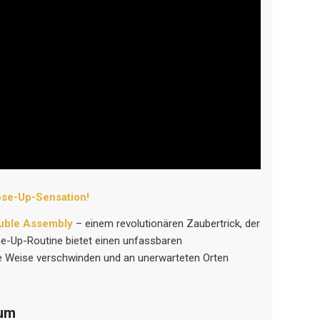
ose-Up-Sensation!
uble Assembly
– einem revolutionären Zaubertrick, der
se-Up-Routine bietet einen unfassbaren
he Weise verschwinden und an unerwarteten Orten
kum