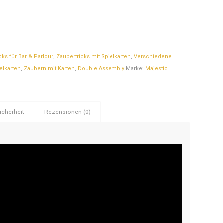
cks für Bar & Parlour
,
Zaubertricks mit Spielkarten
,
Verschiedene
elkarten
,
Zaubern mit Karten
,
Double Assembly
Marke:
Majestic
icherheit
Rezensionen (0)