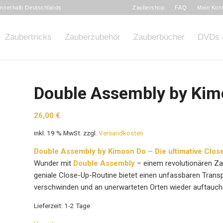
 innerhalb Deutschlands
Zaubershop
FAQ
Mein Kon
Zaubertricks
Zauberzubehör
Zauberbücher
DVDs 
Double Assembly by Kimo
26,00
€
inkl. 19 % MwSt.
zzgl.
Versandkosten
Double Assembly by Kimoon Do – Die ultimative Clos
Wunder mit
Double Assembly
– einem revolutionären Zau
geniale Close-Up-Routine bietet einen unfassbaren Trans
verschwinden und an unerwarteten Orten wieder auftauch
Lieferzeit:
1-2 Tage