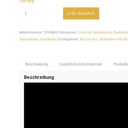
Vorrätig
In den Warenkorb
Artikelnummer:
DOUBASS
Kategorien:
Close-Up Zaubertricks
,
Zaubertri
Zaubertricks
,
Spielkarten
Schlagwörter:
Kimoon Do
,
Zaubertrick mit Spi
Beschreibung
Zusätzliche Informationen
Produkts
Beschreibung