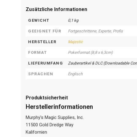
Zusätzliche Informationen
GEWICHT
0,1 kg
GEEIGNET FÜR
Fortgeschrittene, Experte, Profis
HERSTELLER
Majestic
FORMAT
Pokerformat (8,8 x 6,3cm)
LIEFERUMFANG
Zauberartikel & DLC (Downloadable Con
SPRACHEN
Englisch
Produktsicherheit
Herstellerinformationen
Murphy's Magic Supplies, Inc.
11500 Gold Dredge Way
Kalifornien