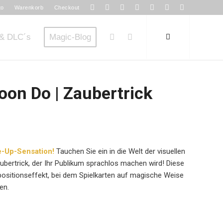
to
Warenkorb
Checkout
& DLC´s
Magic-Blog
on Do | Zaubertrick
e-Up-Sensation!
Tauchen Sie ein in die Welt der visuellen
bertrick, der Ihr Publikum sprachlos machen wird! Diese
positionseffekt, bei dem Spielkarten auf magische Weise
en.