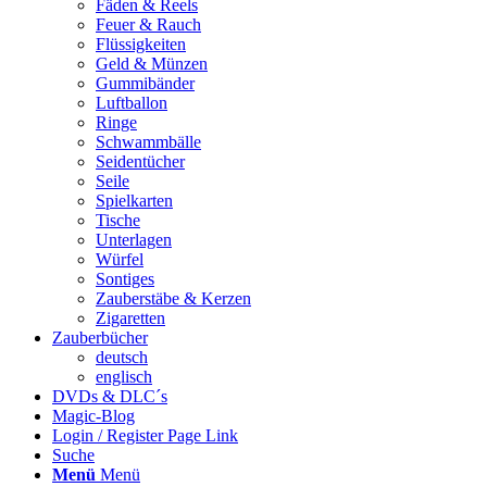
Fäden & Reels
Feuer & Rauch
Flüssigkeiten
Geld & Münzen
Gummibänder
Luftballon
Ringe
Schwammbälle
Seidentücher
Seile
Spielkarten
Tische
Unterlagen
Würfel
Sontiges
Zauberstäbe & Kerzen
Zigaretten
Zauberbücher
deutsch
englisch
DVDs & DLC´s
Magic-Blog
Login / Register Page Link
Suche
Menü
Menü