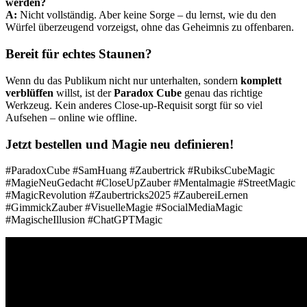
werden?
A:
Nicht vollständig. Aber keine Sorge – du lernst, wie du den
Würfel überzeugend vorzeigst, ohne das Geheimnis zu offenbaren.
Bereit für echtes Staunen?
Wenn du das Publikum nicht nur unterhalten, sondern
komplett
verblüffen
willst, ist der
Paradox Cube
genau das richtige
Werkzeug. Kein anderes Close-up-Requisit sorgt für so viel
Aufsehen – online wie offline.
Jetzt bestellen und Magie neu definieren!
#ParadoxCube #SamHuang #Zaubertrick #RubiksCubeMagic
#MagieNeuGedacht #CloseUpZauber #Mentalmagie #StreetMagic
#MagicRevolution #Zaubertricks2025 #ZaubereiLernen
#GimmickZauber #VisuelleMagie #SocialMediaMagic
#MagischeIllusion #ChatGPTMagic