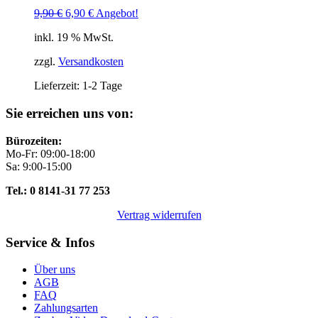
Ursprünglicher
Aktueller
9,90
€
6,90
€
Angebot!
Preis
Preis
inkl. 19 % MwSt.
war:
ist:
9,90 €
6,90 €.
zzgl.
Versandkosten
Lieferzeit:
1-2 Tage
Sie erreichen uns von:
Bürozeiten:
Mo-Fr: 09:00-18:00
Sa: 9:00-15:00
Tel.: 0 8141-31 77 253
Vertrag widerrufen
Service & Infos
Über uns
AGB
FAQ
Zahlungsarten