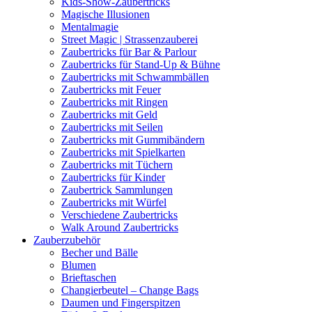
Kids-Show-Zaubertricks
Magische Illusionen
Mentalmagie
Street Magic | Strassenzauberei
Zaubertricks für Bar & Parlour
Zaubertricks für Stand-Up & Bühne
Zaubertricks mit Schwammbällen
Zaubertricks mit Feuer
Zaubertricks mit Ringen
Zaubertricks mit Geld
Zaubertricks mit Seilen
Zaubertricks mit Gummibändern
Zaubertricks mit Spielkarten
Zaubertricks mit Tüchern
Zaubertricks für Kinder
Zaubertrick Sammlungen
Zaubertricks mit Würfel
Verschiedene Zaubertricks
Walk Around Zaubertricks
Zauberzubehör
Becher und Bälle
Blumen
Brieftaschen
Changierbeutel – Change Bags
Daumen und Fingerspitzen