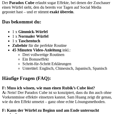
Der
Paradox Cube
erlaubt sogar Effekte, bei denen der Zuschauer
einen Würfel sieht, den du bereits vor Tagen auf Social Media
gepostet hast – und er stimmt
exakt überein
.
Das bekommst du:
1 x
Gimmick-Würfel
1 x
Normaler Würfel
1 x
Taschentuch
Zubehör
für die perfekte Routine
45 Minuten Video-Anleitung
inkl.:
Drei vollwertige Routinen
Ein Bonuseffekt
Schritt-für-Schritt Erklärungen
Untertitel: Englisch, Chinesisch, Japanisch, Spanisch
Häufige Fragen (FAQ):
F: Muss ich wissen, wie man einen Rubik’s Cube löst?
A:
Nein! Der Paradox Cube ist so konzipiert, dass du ihn auch ohne
Vorkenntnisse effektiv einsetzen kannst. Sam Huang zeigt dir genau,
wie du den Effekt umsetzt – ganz ohne echte Lösungsmethoden.
F: Kann der Würfel zu Beginn und am Ende untersucht