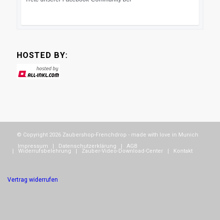
HOSTED BY:
© Copyright 2026 Zaubershop-Frenchdrop - made with love in Munich
Impressum
Datenschutzerklärung
AGB
Widerrufsbelehrung
Zauber-Video-Download-Center
Kontakt
Vertrag widerrufen