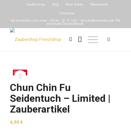
Zaubershop
FAQ
Mein Konto
Warenkorb
Checkout
Sie erreichen uns unter: 08141- 31 77 253 - Versandkostenfrei ab 75€
innerhalb Deutschlands
Save
Chun Chin Fu
Seidentuch – Limited |
Zauberartikel
4,90
€