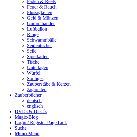
Fäden & Reels
Feuer & Rauch
Flüssigkeiten
Geld & Münzen
Gummibänder
Luftballon
Ringe
Schwammbälle
Seidentücher
Seile
Spielkarten
Tische
Unterlagen
Würfel
Sontiges
Zauberstäbe & Kerzen
Zigaretten
Zauberbücher
deutsch
englisch
DVDs & DLC´s
Magic-Blog
Login / Register Page Link
Suche
Menü
Menü