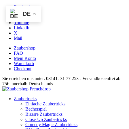
Facebook
Instagram
DE
Pinterest
Youtube
LinkedIn
X
Mail
Zaubershop
FAQ
Mein Konto
Warenkorb
Checkout
Sie erreichen uns unter: 08141- 31 77 253 - Versandkostenfrei ab
75€ innerhalb Deutschlands
Zaubertricks
Einfache Zaubertricks
Becherspiel
Bizarre Zaubertricks
Close-Up Zaubertricks
Comedy Magic Zaubertricks