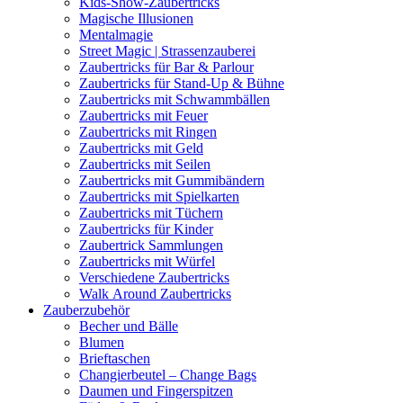
Kids-Show-Zaubertricks
Magische Illusionen
Mentalmagie
Street Magic | Strassenzauberei
Zaubertricks für Bar & Parlour
Zaubertricks für Stand-Up & Bühne
Zaubertricks mit Schwammbällen
Zaubertricks mit Feuer
Zaubertricks mit Ringen
Zaubertricks mit Geld
Zaubertricks mit Seilen
Zaubertricks mit Gummibändern
Zaubertricks mit Spielkarten
Zaubertricks mit Tüchern
Zaubertricks für Kinder
Zaubertrick Sammlungen
Zaubertricks mit Würfel
Verschiedene Zaubertricks
Walk Around Zaubertricks
Zauberzubehör
Becher und Bälle
Blumen
Brieftaschen
Changierbeutel – Change Bags
Daumen und Fingerspitzen