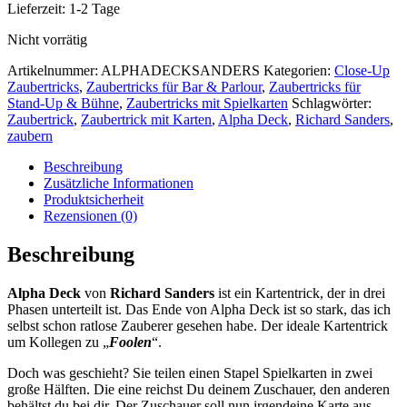
Lieferzeit:
1-2 Tage
Nicht vorrätig
Artikelnummer:
ALPHADECKSANDERS
Kategorien:
Close-Up
Zaubertricks
,
Zaubertricks für Bar & Parlour
,
Zaubertricks für
Stand-Up & Bühne
,
Zaubertricks mit Spielkarten
Schlagwörter:
Zaubertrick
,
Zaubertrick mit Karten
,
Alpha Deck
,
Richard Sanders
,
zaubern
Beschreibung
Zusätzliche Informationen
Produktsicherheit
Rezensionen (0)
Beschreibung
Alpha Deck
von
Richard Sanders
ist ein Kartentrick, der in drei
Phasen unterteilt ist. Das Ende von Alpha Deck ist so stark, das ich
selbst schon ratlose Zauberer gesehen habe. Der ideale Kartentrick
um Kollegen zu „
Foolen
“.
Doch was geschieht? Sie teilen einen Stapel Spielkarten in zwei
große Hälften. Die eine reichst Du deinem Zuschauer, den anderen
behältst du bei dir. Der Zuschauer soll nun irgendeine Karte aus