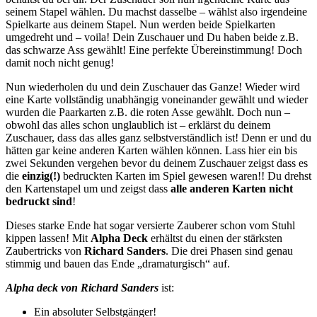
seinem Stapel wählen. Du machst dasselbe – wählst also irgendeine
Spielkarte aus deinem Stapel. Nun werden beide Spielkarten
umgedreht und – voila! Dein Zuschauer und Du haben beide z.B.
das schwarze Ass gewählt! Eine perfekte Übereinstimmung! Doch
damit noch nicht genug!
Nun wiederholen du und dein Zuschauer das Ganze! Wieder wird
eine Karte vollständig unabhängig voneinander gewählt und wieder
wurden die Paarkarten z.B. die roten Asse gewählt. Doch nun –
obwohl das alles schon unglaublich ist – erklärst du deinem
Zuschauer, dass das alles ganz selbstverständlich ist! Denn er und du
hätten gar keine anderen Karten wählen können. Lass hier ein bis
zwei Sekunden vergehen bevor du deinem Zuschauer zeigst dass es
die
einzig(!)
bedruckten Karten im Spiel gewesen waren!! Du drehst
den Kartenstapel um und zeigst dass
alle anderen Karten nicht
bedruckt sind
!
Dieses starke Ende hat sogar versierte Zauberer schon vom Stuhl
kippen lassen! Mit
Alpha Deck
erhältst du einen der stärksten
Zaubertricks von
Richard Sanders
. Die drei Phasen sind genau
stimmig und bauen das Ende „dramaturgisch“ auf.
Alpha deck von Richard Sanders
ist:
Ein absoluter Selbstgänger!