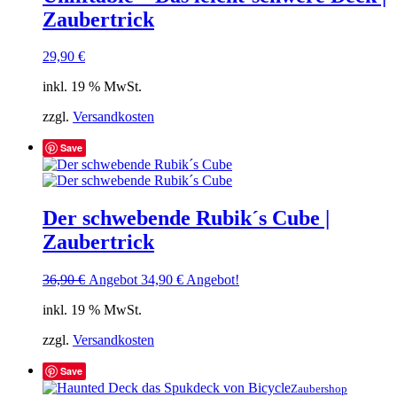
Zaubertrick
29,90
€
inkl. 19 % MwSt.
zzgl.
Versandkosten
Save
Der schwebende Rubik´s Cube |
Zaubertrick
Ursprünglicher
Aktueller
36,90
€
Angebot
34,90
€
Angebot!
Preis
Preis
inkl. 19 % MwSt.
war:
ist:
36,90 €
34,90 €.
zzgl.
Versandkosten
Save
Zaubershop