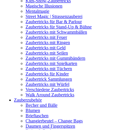
Kids-Show-Zaubertricks
Magische Illusionen
Mentalmagie
Street Magic | Strassenzauberei
Zaubertricks für Bar & Parlour
Zaubertricks für Stand-Up & Bühne
Zaubertricks mit Schwammbällen
Zaubertricks mit Feuer
Zaubertricks mit Ringen
Zaubertricks mit Geld
Zaubertricks mit Seilen
Zaubertricks mit Gummibändern
Zaubertricks mit Spielkarten
Zaubertricks mit Tüchern
Zaubertricks für Kinder
Zaubertrick Sammlungen
Zaubertricks mit Würfel
Verschiedene Zaubertricks
Walk Around Zaubertricks
Zauberzubehör
Becher und Bälle
Blumen
Brieftaschen
Changierbeutel – Change Bags
Daumen und Fingerspitzen