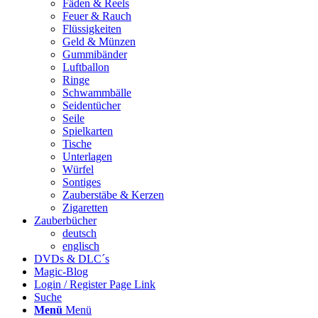
Fäden & Reels
Feuer & Rauch
Flüssigkeiten
Geld & Münzen
Gummibänder
Luftballon
Ringe
Schwammbälle
Seidentücher
Seile
Spielkarten
Tische
Unterlagen
Würfel
Sontiges
Zauberstäbe & Kerzen
Zigaretten
Zauberbücher
deutsch
englisch
DVDs & DLC´s
Magic-Blog
Login / Register Page Link
Suche
Menü
Menü