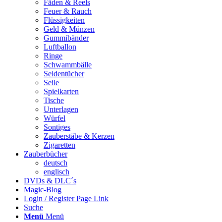
Fäden & Reels
Feuer & Rauch
Flüssigkeiten
Geld & Münzen
Gummibänder
Luftballon
Ringe
Schwammbälle
Seidentücher
Seile
Spielkarten
Tische
Unterlagen
Würfel
Sontiges
Zauberstäbe & Kerzen
Zigaretten
Zauberbücher
deutsch
englisch
DVDs & DLC´s
Magic-Blog
Login / Register Page Link
Suche
Menü
Menü