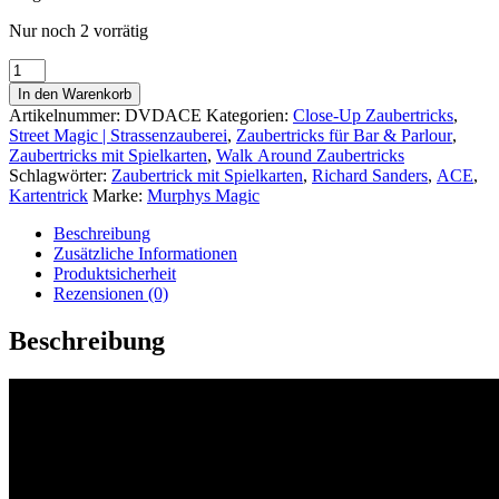
Nur noch 2 vorrätig
ACE
by
In den Warenkorb
Richard
Artikelnummer:
DVDACE
Kategorien:
Close-Up Zaubertricks
,
Sanders
Street Magic | Strassenzauberei
,
Zaubertricks für Bar & Parlour
,
|
Zaubertricks mit Spielkarten
,
Walk Around Zaubertricks
Zaubertrick
Schlagwörter:
Zaubertrick mit Spielkarten
,
Richard Sanders
,
ACE
,
Menge
Kartentrick
Marke:
Murphys Magic
Beschreibung
Zusätzliche Informationen
Produktsicherheit
Rezensionen (0)
Beschreibung