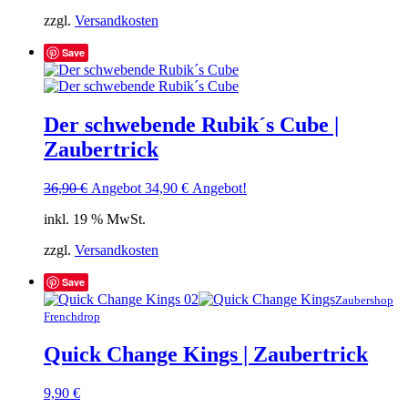
zzgl.
Versandkosten
Save
Der schwebende Rubik´s Cube |
Zaubertrick
Ursprünglicher
Aktueller
36,90
€
Angebot
34,90
€
Angebot!
Preis
Preis
inkl. 19 % MwSt.
war:
ist:
36,90 €
34,90 €.
zzgl.
Versandkosten
Save
Zaubershop
Frenchdrop
Quick Change Kings | Zaubertrick
9,90
€