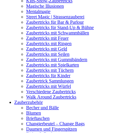
Kids-Show-Zaubertricks
Magische Illusionen
Mentalmagie
Street Magic | Strassenzauberei
Zaubertricks für Bar & Parlour
Zaubertricks für Stand-Up & Bühne
Zaubertricks mit Schwammbällen
Zaubertricks mit Feuer
Zaubertricks mit Ringen
Zaubertricks mit Geld
Zaubertricks mit Seilen
Zaubertricks mit Gummibändern
Zaubertricks mit Spielkarten
Zaubertricks mit Tüchern
Zaubertricks für Kinder
Zaubertrick Sammlungen
Zaubertricks mit Würfel
Verschiedene Zaubertricks
Walk Around Zaubertricks
Zauberzubehör
Becher und Bälle
Blumen
Brieftaschen
Changierbeutel – Change Bags
Daumen und Fingerspitzen